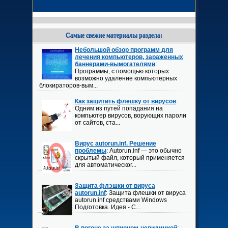
Самые свежие материалы раздела:
Небольшой обзор программ для
лечения компьютеров, зараженных
баннерами-вымогателями
:
Программы, с помощью которых
возможно удаление компьютерных
блокираторов-вым...
Как защитить флешку от вирусов
:
Одним из путей попадания на
компьютер вирусов, ворующих пароли
от сайтов, ста...
Вирус autorun.inf. Решение
проблемы
: Autorun.inf — это обычно
скрытый файл, который применяется
для автоматическог...
Защита флэшки от вируса
autorun.inf
: Защита флешки от вируса
autorun.inf средствами Windows
Подготовка. Идея - С...