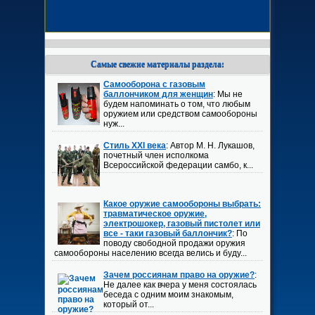
Самые свежие материалы раздела:
Самооборона с газовым
баллончиком для женщин
: Мы не
будем напоминать о том, что любым
оружием или средством самообороны
нуж...
Стиль XXI века
: Автор М. Н. Лукашов,
почетный член исполкома
Всероссийской федерации самбо, к...
Какое оружие самообороны выбрать:
травматическое оружие,
электрошокер, газовый пистолет или
все - таки газовый баллончик?
: По
поводу свободной продажи оружия
самообороны населению всегда велись и буду...
Зачем россиянам право на оружие?
:
Не далее как вчера у меня состоялась
беседа с одним моим знакомым,
который от...