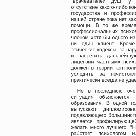
"врачевателей душ" у 
отсутствие какого-либо ко
государства и професси
нашей стране пока нет за
помощи. В то же время
профессиональных психол
членом хотя бы одного из
ни один клиент. Кроме
этические кодексы, за на
и запретить дальнейшу
лицензии частнымх психо
должен в теории контроли
уследить за нечистопл
практически всегда не удае
Не в последнюю оче
ситуация объясняется 
образования. В одной то
выпускают дипломиров
подавляющего большинств
является профилирующей
желать много лучшего. "Н
работает психологом и