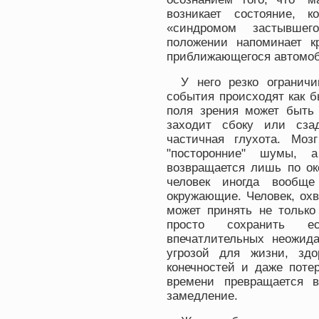
возникает состояние, 
«синдромом застывшег
положении напоминает кр
приближающегося автомоб
У него резко ограничи
события происходят как б
поля зрения может быть 
заходит сбоку или сзад
частичная глухота. Моз
"посторонние" шумы, а
возвращается лишь по ок
человек иногда вообщ
окружающие. Человек, охв
может принять не только
просто сохранить е
впечатлительных неожид
угрозой для жизни, зд
конечностей и даже поте
времени превращается 
замедление.