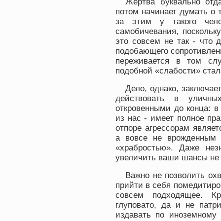
Жертва буквально отд
потом начинает думать о 
за этим у такого чело
самобичевания, поскольку
это совсем не так - что 
подобающего сопротивлен
переживается в том сл
подобной «слабости» стал
Дело, однако, заключает
действовать в уличн
откровенными до конца: в
из нас - имеет полное пр
отпоре агрессорам являет
а вовсе не врожденным к
«храбростью». Даже нез
увеличить ваши шансы не 
Важно не позволить охв
прийти в себя помедитиров
совсем подходящее. Кр
глуповато, да и не патр
издавать по иноземному 