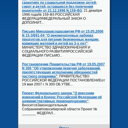
гарантиях по социальной поддержке детей-
сирот и детей, оставшихся без попечения
родителей» от 21.12.1996 N 159-ФЗ
: 21 декабря
1996 года№ 159-ФЗ РОССИЙСКАЯ
ФЕДЕРАЦИЯФЕДЕРАЛЬНЫЙ ЗАКОН О
ДОПОЛНИТ...
Письмо Минздравсоцразвития РФ от 15.05.2006
N 15-3/691-04 "О рекомендуемых наборах
продуктов для питания беременных женщин,
кормящих матерей и детей до 3-х лет"
:
МИНИСТЕРСТВО ЗДРАВООХРАНЕНИЯ И
СОЦИАЛЬНОГО РАЗВИТИЯРОССИЙСКОЙ
ФЕДЕРАЦИИ ПИСЬМО...
Постановление Правительства РФ от 19.05.2007
N 300 "Об утверждении перечня заболеваний,
препятствующих исполнению обязанностей
частного охранника"
: ПРАВИТЕЛЬСТВО
РОССИЙСКОЙ ФЕДЕРАЦИИ ПОСТАНОВЛЕНИЕот
19 мая 2007 г. N 300 ОБ УТВЕ...
Проект Федерального закона "О внесении
изменений в Кодекс Российской Федерации об
административных правонарушениях"
:
ВноситсяЗаконодательным
СобраниемНовосибирской области Проект №
_______ ФЕДЕРАЛ...