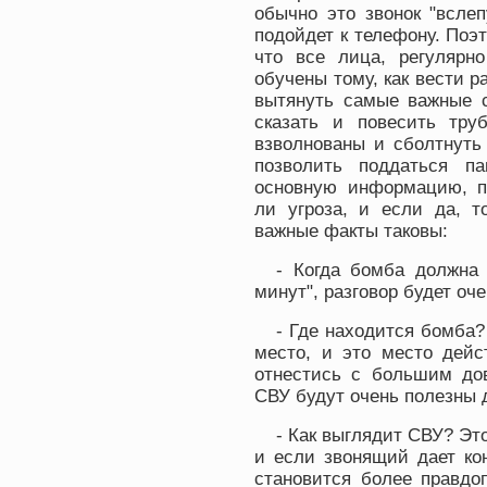
обычно это звонок "вслеп
подойдет к телефону. Поэ
что все лица, регулярн
обучены тому, как вести р
вытянуть самые важные с
сказать и повесить тру
взволнованы и сболтнуть
позволить поддаться па
основную информацию, п
ли угроза, и если да, т
важные факты таковы:
- Когда бомба должна 
минут", разговор будет оче
- Где находится бомба?
место, и это место дейс
отнестись с большим до
СВУ будут очень полезны д
- Как выглядит СВУ? Эт
и если звонящий дает кон
становится более правдо