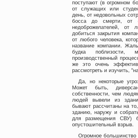
поступают (в огромном б
от служащих или студе
день, от недовольных сотр
босса до смерти, от с
недоброжелателей, от 
добиться закрытия компа
от любого человека, кото
название компании. Жаль
будка поблизости, 
производственный процес
же это очень эффектив
рассмотреть и изучить, "н
Да, но некоторые угр
Может быть, диверса
собственности, чем людям
людей вывели из здани
бывают рассчитаны на то
зданию, наружу и собрат
для размещения СВУ) б
опустошительный взрыв.
Огромное большинство у