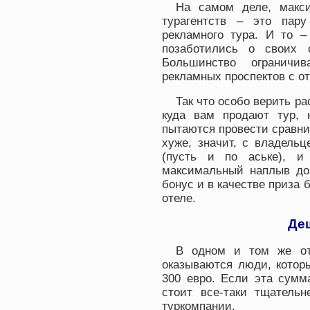
На самом деле, макси
турагентств – это пару
рекламного тура. И то –
позаботились о своих 
Большинство ограничи
рекламных проспектов с от
Так что особо верить р
куда вам продают тур,
пытаются провести сравнит
хуже, значит, с владель
(пусть и по аське), и
максимальный наплыв дов
бонус и в качестве приза
отеле.
Де
В одном и том же от
оказываются люди, которы
300 евро. Если эта сумм
стоит все-таки тщатель
туркомпании.