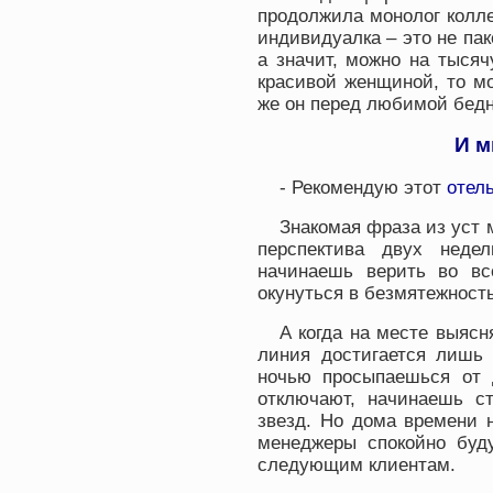
продолжила монолог колле
индивидуалка – это не пак
а значит, можно на тысяч
красивой женщиной, то мо
же он перед любимой бедн
И м
- Рекомендую этот
отел
Знакомая фраза из уст 
перспектива двух неде
начинаешь верить во вс
окунуться в безмятежность
А когда на месте выясн
линия достигается лишь 
ночью просыпаешься от д
отключают, начинаешь с
звезд. Но дома времени на
менеджеры спокойно буд
следующим клиентам.