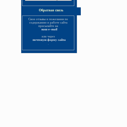
Обратная связь
Свои отзывы и пожелания по
содержанию и работе сайта
присылайте на
наш e–mail
или через
почтовую форму сайта
.