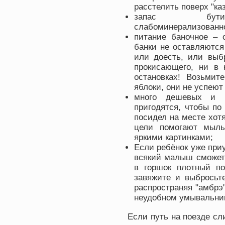
расстелить поверх "ка
запас бутили
слабоминерализованно
питание баночное – 
банки не оставляютс
или доесть, или выб
прокисающего, ни в 
остановках! Возьми
яблоки, они не успеют
много дешевых и н
пригодятся, чтобы по
посидел на месте хотя
цели помогают мыль
яркими картинками;
Если ребёнок уже приу
всякий малыш сможет 
в горшок плотный по
завяжите и выбросьте
распространяя "амбрэ
неудобном умывальни
Если путь на поезде сл