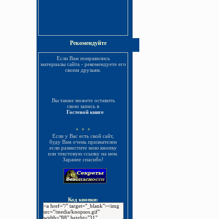
Только реально
работающие методики
Рекомендуйте
УЗНАТЬ БОЛЬШЕ »
Если Вам понравились
материалы сайта - рекомендуете его
своим друзьям.
Вы также можете оставить
свою запись в
Гостевой книге
* * *
Если у Вас есть свой сайт,
буду Вам очень признателен
если разместите мою кнопку
или текстовую ссылку на нем.
Заранее спасибо!
Код кнопки: