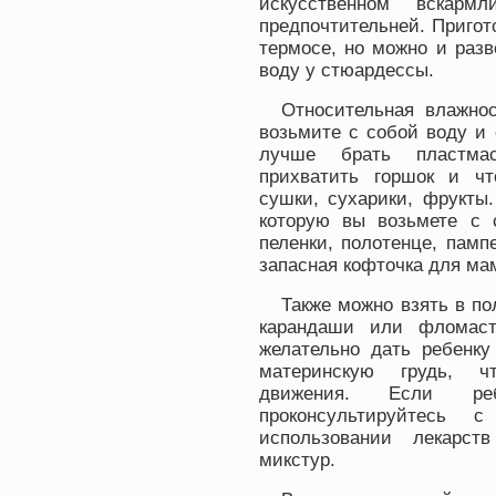
искусственном вскармл
предпочтительней. Пригот
термосе, но можно и разв
воду у стюардессы.
Относительная влажно
возьмите с собой воду и
лучше брать пластма
прихватить горшок и что
сушки, сухарики, фрукты.
которую вы возьмете с 
пеленки, полотенце, пам
запасная кофточка для мам
Также можно взять в по
карандаши или фломаст
желательно дать ребенку
материнскую грудь, чт
движения. Если ре
проконсультируйтесь
использовании лекарст
микстур.