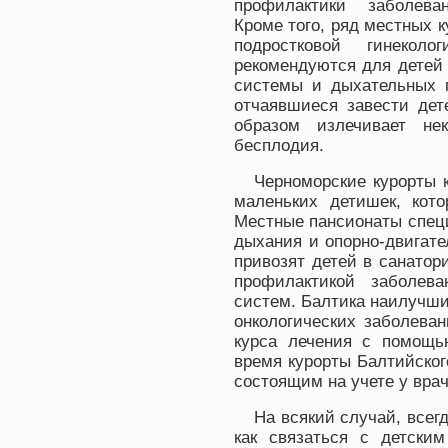
профилактики заболеван
Кроме того, ряд местных к
подростковой гинеко
рекомендуются для детей
системы и дыхательных 
отчаявшиеся завести дет
образом излечивает не
бесплодия.
Черноморские курорты 
маленьких детишек, кот
Местные пансионаты спец
дыхания и опорно-двигате
привозят детей в санатор
профилактикой заболева
систем. Балтика наилучш
онкологических заболеван
курса лечения с помощь
время курорты Балтийског
состоящим на учете у врач
На всякий случай, всегд
как связаться с детским