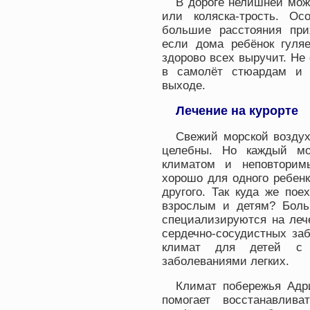
В дороге нелишней може
или коляска-трость. Ос
большие расстояния при
если дома ребёнок гуляе
здорово всех выручит. Не 
в самолёт стюардам и 
выходе.
Лечение на курорте
Свежий морской воздух
целебны. Но каждый мо
климатом и неповторим
хорошо для одного ребен
другого. Так куда же пое
взрослым и детям? Боль
специализируются на леч
сердечно-сосудистных за
климат для детей с 
заболеваниями легких.
Климат побережья Адр
помогает восстанавлив