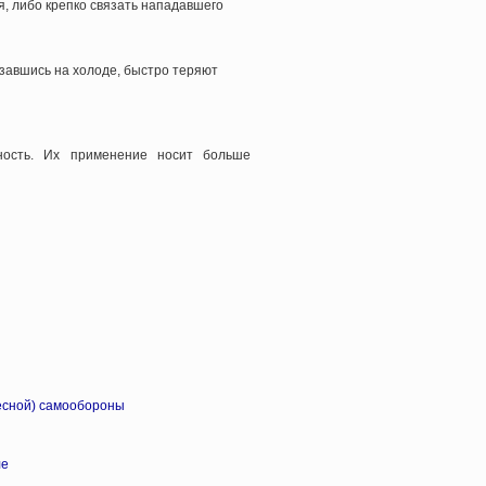
, либо крепко связать нападавшего
азавшись на холоде, быстро теряют
ность. Их применение носит больше
есной) самообороны
ле