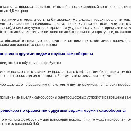
ться от агрессора
: есть контактные (непосредственный контакт с против
о до 4,5 метров)
ть на аккумуляторах, а есть на батарейках. На аккумуляторах предпочтител
уляторы, стоящие в изделиях, следует периодически (не реже, чем раз в 
6 часов), иначе аккумулятор со временем ухудшает свои характеристики и мож
айте, что любые источники питания не любят низкие температуры и, оказавши
а обращайте внимание: подлежит ли он ремонту, какой имеет корпус (не
азана для данного электрошокера.
авнению с другими видами оружия самообороны
нии, особого обучения не требуется
жно использовать в замкнутом пространстве (лифт, автомобиль), при этом н
, т.к. электроразряд идет по кратчайшему пути между электродами
лее щадящее по сравнению с некоторым другим оружием: не наносит необрат
 применение в целях самообороны электрошоковых устройств разрешены зак
трошокера по сравнению с другими видами оружия самообороны
го контакта с объектом для нанесения поражения, что может привести к том
ется в рукопашный бой