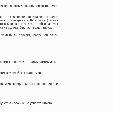
ником), а есть дистанционные (наличие
ьнее, так как обладают большей отдачей
месяц) подзаряжать 8-12 часов (первая
ет выйти из строя. У батарейки следует
сь на холоде, быстро теряют заряд.
 хрупкий ли пластик), разрешенная ли
евозможно получить травму самому даже
имых увечий, как, например,
оном без специального разрешения или
у, что вы вообще не успеете ничего