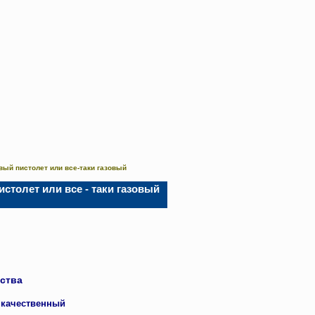
вый пистолет или все-таки газовый
столет или все - таки газовый
ства
 качественный