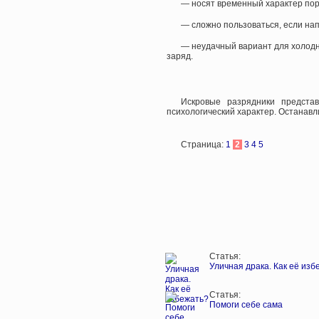
— носят временный характер пор
— сложно пользоваться, если на
— неудачный вариант для холодно
заряд.
Искровые разрядники предста
психологический характер. Останавл
Страница:
1
2
3
4
5
Статья:
Уличная драка. Как её изб
Статья:
Помоги себе сама