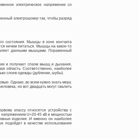
еменное электрическое напряжение со
яженный электрошокер так, чтобы разряд
го состояния. Мышцы в зоне контакта
ся нечем питаться. Мышцы на какое-то
равляет данными мышцами. Пораженный
сие и получает спазм мышц и дыхания,
ая область. Соответственно, наиболее
ько слоев одежды (дубленки, шубы).
вью. Однако, во всем нужно знать меру.
человека, но вот двадцать могут свалить
ервому классу относятся устройства с
 с напряжением U=20-45 кВ и мощностью
тивные изделия. И именно он наиболее
е подойдет в качестве использования