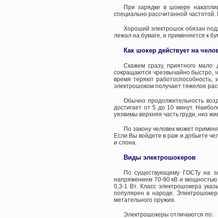
При зарядке в шокере накаплив
специально рассчитанной частотой.
Хороший электрошок обязан поджи
лежал на бумаге, и применяется к бу
Как шокер действует на чело
Скажем сразу, приятного мало:
сокращаются чрезвычайно быстро, ч
время теряют работоспособность, 
электрошоком получает тяжелое рас
Обычно продолжительность возд
достигает от 5 до 10 минут. Наибо
уязвимы верхняя часть груди, низ жи
По закону человек может применя
Если Вы войдете в раж и добьете чел
и слона.
Виды электрошокеров
По существующему ГОСТу на э
напряжением 70-90 кВ и мощностью 2
0,3-1 Вт. Класс электрошокера ук
популярен в народе. Электрошокер
метательного оружия.
Электрошокеры отличаются по: