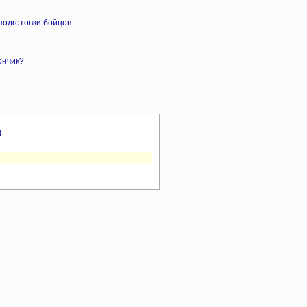
подготовки бойцов
ончик?
!