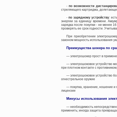
-
по возможности дистанцирова
стреляющего картриджа, долетающег
-
по зарядному устройству
: ес
энергии за единицу времени. Аккум
зарядка после покупки - не менее 1
проверять ее срок годности. Учитыв
При приобретении электрошокер
законом мощность использования ук
Преимущества шокера по ср
— электрошокер прост в примене
— электрошоковое устройство мо
при плотном контакте с противником
— электрошоковое устройство бо
огнестрельное оружие
— покупка, хранение, ношение и
лицензии
Минусы использования элек
— необходимость непосредственно
применить; иногда защита превраща