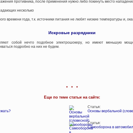
ажения противника, после применения нужно либо покинуть место нападения
падающих несколько
го времени года, т.к. источники питания не любят низкие температуры и, ок
Искровые разрядники
вляют собой нечто подобное электрошокеру, но имеют меньшую мощ
иваться подробно на них не будем.
* * *
Еще по теме статьи на сайте:
Статья:
ежать?
Основы вербальной (слов
Статья:
Самооборона в автомоби