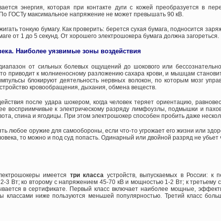
ается энергия, которая при контакте дуги с кожей преобразуется в пер
 По ГОСТу максимальное напряжение не может превышать 90 кВ.
гать тонкую бумагу. Как проверить: берется сухая бумага, подносится зар
маге от 1 до 5 секунд. От хорошего электрошокера бумага должна загореться.
века. Наиболее уязвимые зоны воздействия
 диапазон от сильных болевых ощущений до шокового или бессознательно
то приводит к молниеносному разложению сахара крови, и мышцам становит
импульсы блокируют деятельность нервных волокон, по которым мозг уп
стройство кровообращения, дыхания, обмена веществ.
ействия после удара шокером, когда человек теряет ориентацию, равнове
лее восприимчивые к электрическому разряду лимфоузлы, подмышки и пахов
вота, спина и ягодицы. При этом электрошокер способен пробить даже нескол
ть любое оружие для самообороны, если что-то угрожает его жизни или здоро
овека, то можно и под суд попасть. Одинарный или двойной разряд не убьет 
лектрошокеры имеется
три класса
устройств, выпускаемых в России: к п
-3 Вт; ко второму с напряжением 45-70 кВ и мощностью 1-2 Вт; к третьему
азывается в сертификате. Первый класс включает наиболее мощные, эффек
ы классами ниже пользуются меньшей популярностью. Третий класс больш