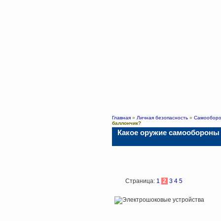
Главная
»
Личная безопасность
»
Самообор
баллончик?
Какое оружие самообороны в
Страница:
1
2
3
4
5