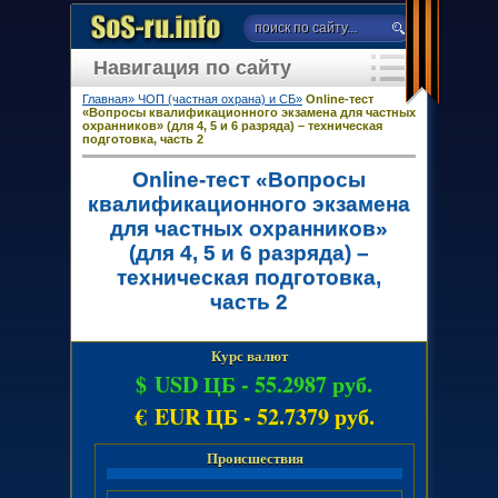
Навигация по сайту
Главная»
ЧОП (частная охрана) и СБ»
Online-тест
«Вопросы квалификационного экзамена для частных
охранников» (для 4, 5 и 6 разряда) – техническая
подготовка, часть 2
Online-тест «Вопросы
квалификационного экзамена
для частных охранников»
(для 4, 5 и 6 разряда) –
техническая подготовка,
часть 2
Курс валют
$ USD ЦБ -
55.2987 руб.
€ EUR ЦБ -
52.7379 руб.
Происшествия