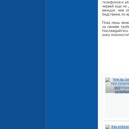
телефонов и аб
червей еще не 
меньше, чем о
бедствием, по к
Пока лишь можн
за своими труб
Наслаждайтесь
шагу опасности!
Конфиденциал
виру