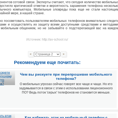
онентов сотовой связи. Эксперты считают, что сегодня количество мобильны
достигло критической отметки и вероятность заражения телефона нескольк
бычного компьютера. Мобильные зловреды пока еще не стали настоящи
райней мере, в нашей стране.
о посоветовать пользователям мобильных телефонов внимательно следит
ками и осуществлять их защиту всеми доступными средствами и методами
 мобильным общением, но не забывайте о подстерегающей вас на каждо
Источник: http://av-school.ru/
«
»
Рекомендуем еще почитать:
Чем вы рискуете при перепрошивке мобильного
ьность и
телефона?
сы
О мобильных угрозах сейчас говорят все чаще и чаще. Но кто
задумывается в связи с этим о использовании лицензионного
ПО? Ведь поток 'серых' телефонов не становится меньше.
Как избежать атак на мобильный телефон с