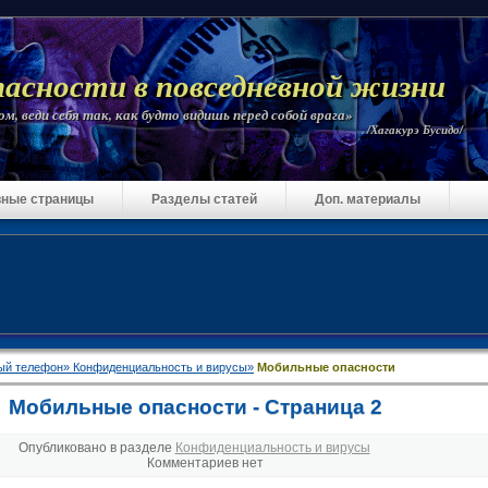
пасности в повседневной жизни
м, веди себя так, как будто видишь перед собой врага»
/Хагакурэ Бусидо/
ные страницы
Разделы статей
Доп. материалы
ый телефон»
Конфиденциальность и вирусы»
Мобильные опасности
Мобильные опасности - Страница 2
Опубликовано в разделе
Конфиденциальность и вирусы
Комментариев нет