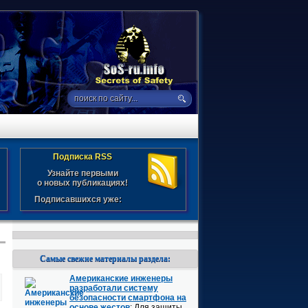
Подписка RSS
Узнайте первыми
о новых публикациях!
Подписавшихся уже:
Самые свежие материалы раздела:
Американские инженеры
разработали систему
безопасности смартфона на
основе жестов
: Для защиты