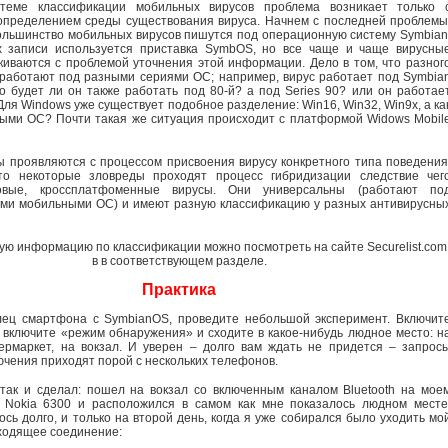
теме классификации мобильных вирусов проблема возникает только 
определением среды существования вируса. Начнем с последней проблемы
большинство мобильных вирусов пишутся под операционную систему Symbian
х записи используется приставка SymbOS, но все чаще и чаще вирусны
киваются с проблемой уточнения этой информации. Дело в том, что разног
работают под разными сериями ОС; например, вирус работает под Symbia
но будет ли он также работать под 80-й? а под Series 90? или он работае
Для Windows уже существует подобное разделение: Win16, Win32, Win9x, а ка
ыми ОС? Почти такая же ситуация происходит с платформой Widows Mobil
ы проявляются с процессом присвоения вирусу конкретного типа поведения
то некоторые зловреды проходят процесс гибридизации следствие чег
овые, кроссплатфоменные вирусы. Они универсальны (работают по
еми мобильными ОС) и имеют разную классификацию у разных антивирусны
ую информацию по классификации можно посмотреть на сайте Securelist.com
в в соответствующем разделе.
Практика
лец смартфона с SymbianOS, проведите небольшой эксперимент. Включит
л, включите «режим обнаружения» и сходите в какое-нибудь людное место: н
ермаркет, на вокзал. И уверен – долго вам ждать не придется – запрос
ючения приходят порой с нескольких телефонов.
так и сделал: пошел на вокзал со включенным каналом Bluetooth на мое
 Nokia 6300 и расположился в самом как мне показалось людном месте
сь долго, и только на второй день, когда я уже собирался было уходить мо
ходящее соединение: