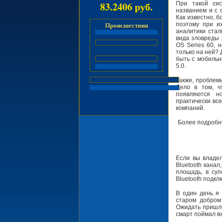
83.2406 руб.
При такой сис
названием и с 
Как известно, 
поэтому при и
Происшествия
аналитики стал
вида зловреды 
OS Series 60, 
только на ней? 
быть с мобильн
5.0.
Также, проблем
Дело в том, ч
появляются н
практически вс
компаний.
Более подробн
Если вы владе
Bluetooth кана
площадь, в суп
Bluetooth подкл
В один день я 
старом добром
Ожидать пришло
смарт поймал в