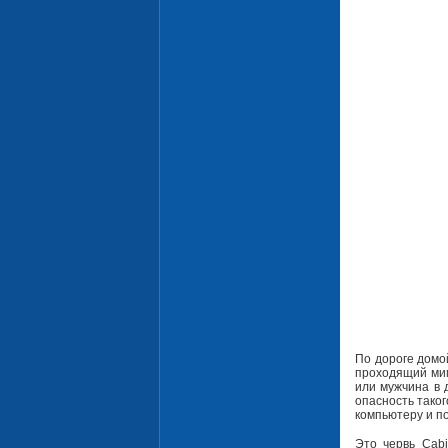
По дороге домой
проходящий мим
или мужчина в 
опасность тако
компьютеру и п
Это червь Cabi