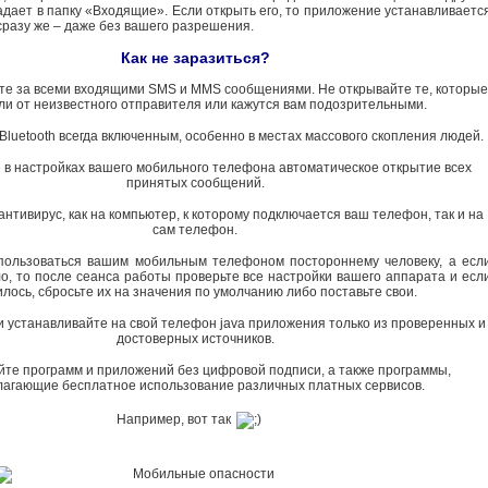
дает в папку «Входящие». Если открыть его, то приложение устанавливаетс
сразу же – даже без вашего разрешения.
Как не заразиться?
ите за всеми входящими SMS и MMS сообщениями. Не открывайте те, которые
и от неизвестного отправителя или кажутся вам подозрительными.
Bluetooth всегда включенным, особенно в местах массового скопления людей.
е в настройках вашего мобильного телефона автоматическое открытие всех
принятых сообщений.
антивирус, как на компьютер, к которому подключается ваш телефон, так и на
сам телефон.
пользоваться вашим мобильным телефоном постороннему человеку, а есл
о, то после сеанса работы проверьте все настройки вашего аппарата и есл
лось, сбросьте их на значения по умолчанию либо поставьте свои.
и устанавливайте на свой телефон java приложения только из проверенных и
достоверных источников.
айте программ и приложений без цифровой подписи, а также программы,
лагающие бесплатное использование различных платных сервисов.
Например, вот так