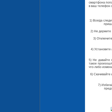
смартфона попа
в ваш телефон 
1) Всегда след
пришл
2) Не держите 
3) Отключит
4) Установите 
5) Не давайте 
такое произошл
что-либо измени
6) Скачивайте 
7) Избег
пред