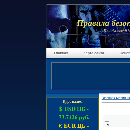
Правила безо
«Покидая свой до
Главная
Карта сайта
Основ
Главная»
Мобильн
Курс валют
$ USD ЦБ -
73.7426 руб.
€ EUR ЦБ -