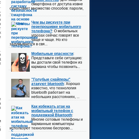
с
смартфона от доступа извне
.
существует множество способов: пароли,
,
...
е
о
Чем вы рискуете при
n
перепрошивке мобильного
т
телефона?
: О мобильных
к
угрозах сейчас говорят все
e
чаще и чаще. Но кто
задумывается в свя...
.
Мобильные опасности
:
о
Представьте себе ситуацию:
д
вы достали свой телефон из
х
кармана чтобы позвонить...
"Голубые снайперы"
атакуют bluetooth
: Хорошо
известно, что технология
bluetooth работает на
небольших расстояниях, ...
е
а
Как избежать атак на
ы
мобильный телефон с
поддержкой Bluetooth
:
Многие сотовые телефоны и
м
карманные компьютеры
.
используют технологию беспрово...
й