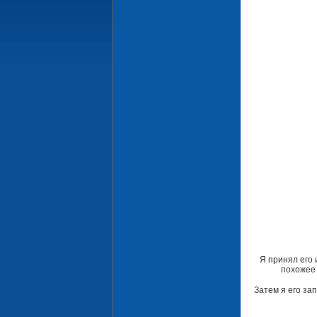
Я принял его
похожее 
Затем я его за