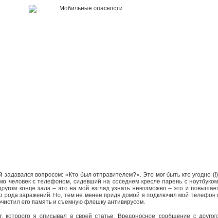
 задавался вопросом: «Кто был отправителем?». Это мог быть кто угодно (!)
о человек с телефоном, сидевший на соседнем кресле парень с ноутбуком
другом конце зала – это на мой взгляд узнать невозможно – это и повышае
го рода заражений. Но, тем не менее придя домой я подключил мой телефон 
очистил его память и съемную флешку антивирусом.
r, которого я описывал в своей статье. Вредоносное сообщение с другог