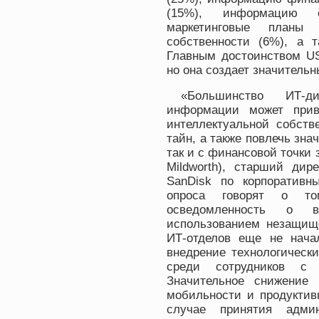
(15%), информацию о
маркетинговые планы 
собственности (6%), а 
Главным достоинством US
но она создает значительн
«Большинство ИТ-д
информации может прив
интеллектуальной собств
тайн, а также повлечь зн
так и с финансовой точки 
Mildworth), старший дир
SanDisk по корпоратив
опроса говорят о то
осведомленность о в
использованием незащище
ИТ-отделов еще не нача
внедрение технологическ
среди сотрудников с
Значительное снижение
мобильности и продуктив
случае принятия админ