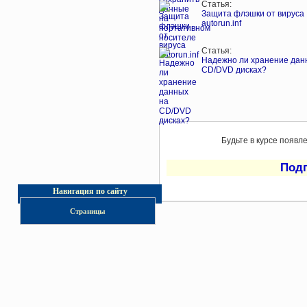
Статья:
Защита флэшки от вируса
autorun.inf
Статья:
Надежно ли хранение дан
CD/DVD дисках?
Будьте в курсе появл
Под
Навигация по сайту
Страницы