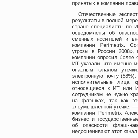
принятых в компании прав
Отечественные экспер
результаты в полной мере
стране специалисты по И
осведомлены об опаснос
сменных носителей и вн
компании Perimetrix. С
угрозы в России 2008», 
компании опросил более 
ИТ указали, что именно 
опасным каналом утечки
электронную почту (58%),
исполнительные лица к
относящиеся к ИТ или И
сотрудникам не нужно х
на флэшках, так как э
злоумышленной утечке, — 
компании Perimetrix Але
бизнес и государственны
об опасности флэш-на
недооценивают этот канал 