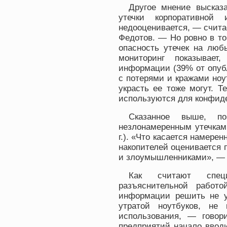
Другое мнение высказ
утечки корпоративно
недооценивается, — счита
Федотов. — Но ровно в то
опасность утечек на люб
мониторинг показывает
информации (39% от опубл
с потерями и кражами ноу
украсть ее тоже могут. Т
используются для конфид
Сказанное выше, п
незлонамеренным утечкам 
г.). «Что касается намере
накопителей оценивается 
и злоумышленниками», — п
Как считают спец
разъяснительной работ
информации решить не уд
утратой ноутбуков, не
использования, — говор
предприятий начало ввод