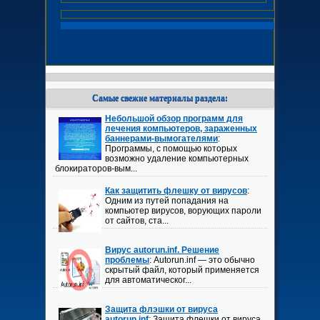
Самые свежие материалы раздела:
Небольшой обзор программ для
лечения компьютеров, зараженных
баннерами-вымогателями
:
Программы, с помощью которых
возможно удаление компьютерных
блокираторов-вым...
Как защитить флешку от вирусов
:
Одним из путей попадания на
компьютер вирусов, ворующих пароли
от сайтов, ста...
Вирус autorun.inf. Решение
проблемы
: Autorun.inf — это обычно
скрытый файл, который применяется
для автоматическог...
Защита флэшки от вируса
autorun.inf
: Защита флешки от вируса