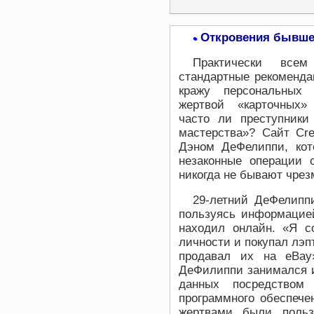
Откровения бывше
•
Практически все
стандартные рекоменда
кражу персональных
жертвой «карточных»
часто ли преступники
мастерства»? Сайт Cre
Дэном ДеФелиппи, кот
незаконные операции 
никогда не бывают чрез
29-летний ДеФелипп
пользуясь информацией
находил онлайн. «Я с
личности и покупал лэп
продавал их на eBay
ДеФилиппи занимался и 
данных посредством 
программного обеспече
жертвами были польз