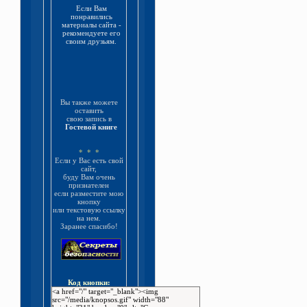
Если Вам
понравились
материалы сайта -
рекомендуете его
своим друзьям.
Вы также можете
оставить
свою запись в
Гостевой книге
* * *
Если у Вас есть свой
сайт,
буду Вам очень
признателен
если разместите мою
кнопку
или текстовую ссылку
на нем.
Заранее спасибо!
Код кнопки: