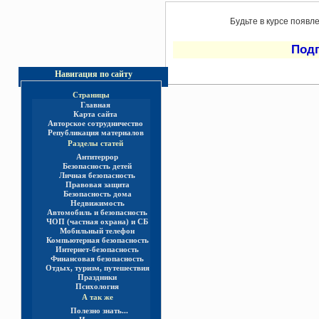
Будьте в курсе появл
Под
Навигация по сайту
Страницы
Главная
Карта сайта
Авторское сотрудничество
Републикация материалов
Разделы статей
Антитеррор
Безопасность детей
Личная безопасность
Правовая защита
Безопасность дома
Недвижимость
Автомобиль и безопасность
ЧОП (частная охрана) и СБ
Мобильный телефон
Компьютерная безопасность
Интернет-безопасность
Финансовая безопасность
Отдых, туризм, путешествия
Праздники
Психология
А так же
Полезно знать...