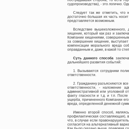
пострадавшая сторона, то есть тор
судопроизводства), - это логично. О
Следует так же отметить, что
достаточно большая их часть носит
представляется возможным.
Вследствие вышеизложенного, 
хищение, который как раз и заключ
Компании хищениями, совершенным
за совершение хищение, выступает 
компенсации морального вреда соб
оправданным и, даже, в какой то ст
Суть данного способа
заключа
дальнейшего развития событий:
1. Вызываются сотрудники поли
ответственности.
2. Гражданину разъясняются все
ответственности, - наложение а
административной или уголовной от
факту гласности и т.д. и т.п. Пос
ущерба, причиненного Компании его
вреда, определенной денежной сумм
Именно второй способ, являяс
профилактическая составляющая), в
что, в случае если правонарушитель
согласится на альтернативный вариа
Как было сказано выше, правовая со