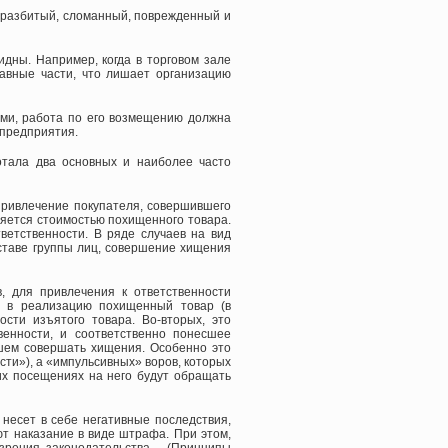
 (разбитый, сломанный, поврежденный и
дны. Например, когда в торговом зале
тавные части, что лишает организацию
ми, работа по его возмещению должна
 предприятия.
отала два основных и наиболее часто
привлечение покупателя, совершившего
ляется стоимостью похищенного товара.
тветственности. В ряде случаев на вид
ставе группы лиц, совершение хищения
, для привлечения к ответственности
я в реализацию похищенный товар (в
сти изъятого товара. Во-вторых, это
венности, и соответственно понесшее
йшем совершать хищения. Особенно это
сти»), а «импульсивных» воров, которых
их посещениях на него будут обращать
несет в себе негативные последствия,
т наказание в виде штрафа. При этом,