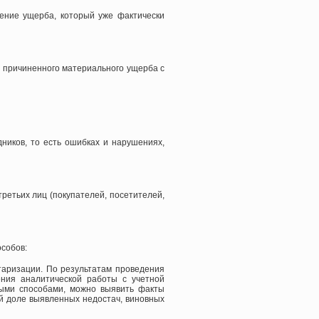
ение ущерба, который уже фактически
м причиненного материального ущерба с
ников, то есть ошибках и нарушениях,
ретьих лиц (покупателей, посетителей,
собов:
таризации. По результатам проведения
ния аналитической работы с учетной
ными способами, можно выявить факты
ой доле выявленных недостач, виновных