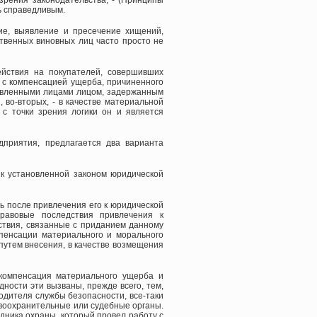
зрения законодательства, - (Принципы
ть справедливым.
ие, выявление и пресечение хищений,
твенных виновных лиц часто просто не
йствия на покупателей, совершивших
 с компенсацией ущерба, причиненного
овленными лицами лицом, задержанным
 во-вторых, - в качестве материальной
 с точки зрения логики он и является
дприятия, предлагается два варианта
к установленной законом юридической
ь после привлечения его к юридической
правовые последствия привлечения к
ствия, связанные с приданием данному
омпенсации материального и морального
путем внесения, в качестве возмещения
(компенсация материального ущерба и
ности эти вызваны, прежде всего, тем,
одителя службы безопасности, все-таки
авоохранительные или судебные органы.
дника охраны, который провел работу с