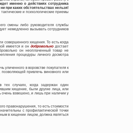
идет именно о действиях сотрудника
ни при каких обстоятельствах нельзя!
 тактические и психологические приемы
его смены либо руководителя службы
едует немедленно вызывать сотрудников
и совершенного хищения. То есть когда
вой имеется и он
добровольно
достает
бровольно он неоплаченный товар не
репления процедуры личного досмотра
чь уличенного в воровстве покупателя к
, позволяющей привлечь виновного или
 тех случаях, когда задержан один
ившим хищение, были другие лица, или
 очень взвешено, и лишь при наличии у
го правонарушения, то есть стоимости
значительны с профилактической точки
вным в хищении лицом, должна являться