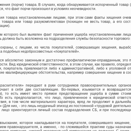
жения (порчи) товара. В случаях, когда обнаруживается испорченный товар
тся, что факт порчи произошел в условиях неочевидности.
ия товара неустановленными лицами, при этом сами факты хищения очеви
 товара или товар разукомплектован (похищен не весть товар, а его сос
ации).
ом которого был выявлен факт причинения ущерба неустановленными лица
ть должна быть возложена на подразделения службы безопасности торгового
 охраны, с лицами, из числа покупателей, совершающих хищения, выраб
на подобных недобросовестных «покупателей».
тся абсолютно законным и достаточно профилактически-оправданным, это 
сти. Вид юридической ответственности, в этом случае, как правило, опреде
и, покупатель привлекается либо к административной, либо к уголовной о
угие квалифицирующие обстоятельства, например совершение хищение в со
«расхитителя» передают в руки сотрудников правоохранительных органов
ючает в себя две составляющие. Во-первых, изымается и возвращаетс
), то есть имеет место прямое предотвращение ущерба в сумме стоимо
о есть предполагается, что лицо, привлеченное к юридической ответст
вия, в том числе материального характера, вряд ли продолжит в дальне
 (Для них, - это лишь неудачный эпизод их постоянной «трудовой деятельно
е лицо ориентируется личный состав подразделения СБ, и при последующ
взыскание, которое накладывается на покупателя, совершившего хищение, 
ем правонарушителя, а именно, - по сложившейся практике суды назначаю