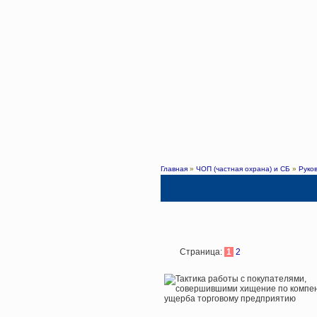
Главная
»
ЧОП (частная охрана) и СБ
»
Руко
Страница:
1
2