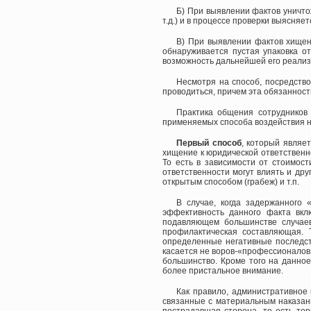
Б) При выявлении фактов уничто
т.д.) и в процессе проверки выясняе
В) При выявлении фактов хищен
обнаруживается пустая упаковка от
возможность дальнейшей его реализ
Несмотря на способ, посредств
проводиться, причем эта обязаннос
Практика общения сотрудников
применяемых способа воздействия 
Первый способ
, который являе
хищение к юридической ответственно
То есть в зависимости от стоимост
ответственности могут влиять и др
открытым способом (грабеж) и т.п.
В случае, когда задержанного 
эффективность данного факта вкл
подавляющем большинстве случаев
профилактическая составляющая. Т
определенные негативные последст
касается не воров-«профессионалов»
большинство. Кроме того на данно
более пристальное внимание.
Как правило, административное 
связанные с материальным наказани