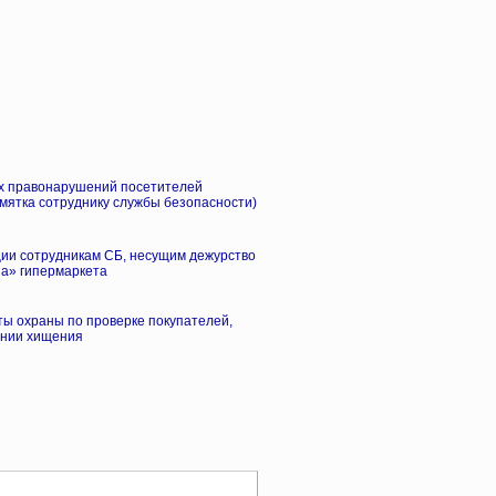
х правонарушений посетителей
мятка сотруднику службы безопасности)
ии сотрудникам СБ, несущим дежурство
на» гипермаркета
ты охраны по проверке покупателей,
ении хищения