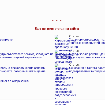
* * *
Еще по теме статьи на сайте:
Статья:
ермаркете
Характеристика корыстны
торговых предприятий (па
Статья:
утриобъектового режима, как одного из
Методические рекомендац
илактики хищений персоналом
на посту «прикассовая зо
Статья:
циально-психологические аспекты
Основания и тактика рабо
ермаркета, совершившим хищение
подозреваемых в соверш
ришек по-американски