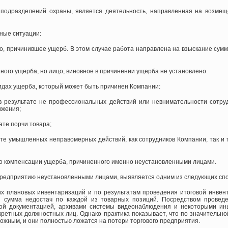
подразделений охраны, является деятельность, направленная на возмещ
ные ситуации:
ицо, причинившее ущерб. В этом случае работа направлена на взыскание сум
нного ущерба, но лицо, виновное в причинении ущерба не установлено.
видах ущерба, который может быть причинен Компании:
в результате не профессиональных действий или невнимательности сотруд
ижения;
ате порчи товара;
ате умышленных неправомерных действий, как сотрудников Компании, так и т
 о компенсации ущерба, причиненного именно неустановленными лицами.
предприятию неустановленными лицами, выявляется одним из следующих спо
их плановых инвентаризаций и по результатам проведения итоговой инвен
 сумма недостач по каждой из товарных позиций. Посредством проведе
ной документацией, архивами системы видеонаблюдения и некоторыми и
кретных должностных лиц. Однако практика показывает, что по значительн
ожным, и они полностью ложатся на потери торгового предприятия.