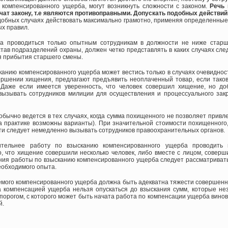
компенсированного ущерба, могут возникнуть сложности с законом.
Речь 
чат закону, т.е являются противоправными. Допускать подобных действий 
одобных случаях действовать максимально грамотно, применяя определенные
х правил.
 проводиться только опытным сотрудникам в должности не ниже старш
став подразделений охраны, должен четко представлять в каких случаях сл
ся прибытия старшего смены.
анию компенсированного ущерба может вестись только в случаях очевидност
ершении хищения, предлагают предъявить неоплаченный товар, если тако
Даже если имеется уверенность, что человек совершил хищение, но до
вызывать сотрудников милиции для осуществления и процессуального зак
бычно ведется в тех случаях, когда сумма похищенного не позволяет привле
на практике возможны варианты). При значительной стоимости похищенного
сти следует немедленно вызывать сотрудников правоохранительных органов.
тельнее работу по взысканию компенсированного ущерба проводить в
, что хищение совершили несколько человек, либо вместе с лицом, соверш
ния работы по взысканию компенсированного ущерба следует рассматривать
еобходимого опыта.
мого компенсированного ущерба должна быть адекватна тяжести совершенно
а компенсацией ущерба нельзя опускаться до взыскания сумм, которые не
порогом, с которого может быть начата работа по компенсации ущерба вино
й.