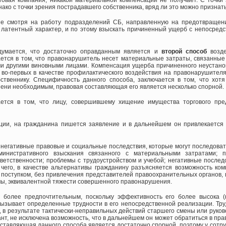
говая компания, никакой материальной компенсации не получает. С точки 
днако с точки зрения пострадавшего собственника, вряд ли это можно призна
 не смотря на работу подразделений СБ, направленную на предотвращен
 латентный характер, и по этому взыскать причиненный ущерб с непосредс
думается, что достаточно оправданным является и
второй способ
возде
ается в том, что правонарушитель несет материальные затраты, связанные
и другими виновными лицами. Компенсация ущерба причиненного неустан
во-первых в качестве профилактического воздействия на правонарушителя,
ственнику. Специфичность данного способа, заключается в том, что хотя
епени необходимым, правовая составляющая его является несколько спорной.
ется в том, что лицу, совершившему хищение имущества торгового пре
ции, на гражданина пишется заявление и в дальнейшем он привлекается 
 негативные правовые и социальные последствия, которые могут последоват
дминистративного взыскания связанного с материальными затратами; 
ветственности; проблемы с трудоустройством и учебой; негативные послед
ле чего, в качестве альтернативы гражданину разъясняется возможность к
 поступком, без привлечения представителей правоохранительных органов, 
ы, эквивалентной тяжести совершенного правонарушения.
ь более предпочтительным, поскольку эффективность его более высока 
ызывает определенные трудности в его непосредственной реализации. Труд
, в результате тактически-неправильных действий старшего смены или руков
нт, не исключена возможность, что в дальнейшем он может обратиться в пр
ставляющая данного способа является достаточно спорной, поэтому у сотру