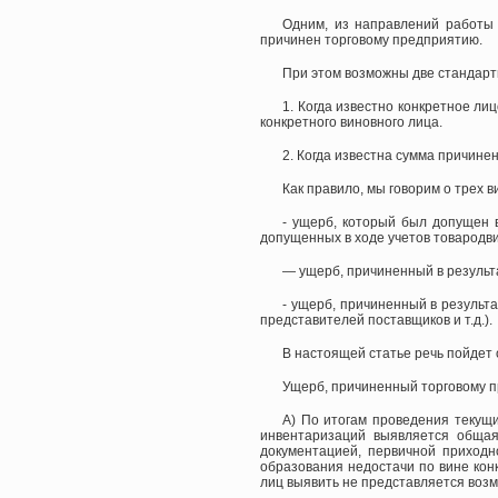
Одним, из направлений работы 
причинен торговому предприятию.
При этом возможны две стандарт
1. Когда известно конкретное л
конкретного виновного лица.
2. Когда известна сумма причине
Как правило, мы говорим о трех 
- ущерб, который был допущен 
допущенных в ходе учетов товародв
— ущерб, причиненный в результ
- ущерб, причиненный в результ
представителей поставщиков и т.д.).
В настоящей статье речь пойдет
Ущерб, причиненный торговому 
А) По итогам проведения текущ
инвентаризаций выявляется общая
документацией, первичной приход
образования недостачи по вине кон
лиц выявить не представляется возм