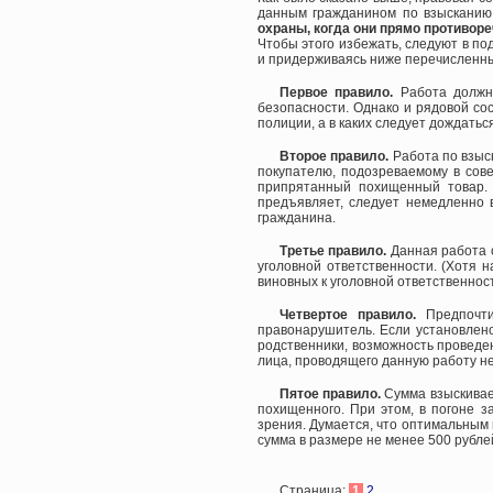
данным гражданином по взысканию 
охраны, когда они прямо противоре
Чтобы этого избежать, следуют в п
и придерживаясь ниже перечисленны
Первое правило.
Работа должна
безопасности. Однако и рядовой со
полиции, а в каких следует дождать
Второе правило.
Работа по взыск
покупателю, подозреваемому в сов
припрятанный похищенный товар. 
предъявляет, следует немедленно 
гражданина.
Третье правило.
Данная работа о
уголовной ответственности. (Хотя 
виновных к уголовной ответственно
Четвертое правило.
Предпочти
правонарушитель. Если установлено
родственники, возможность проведе
лица, проводящего данную работу н
Пятое правило.
Сумма взыскивае
похищенного. При этом, в погоне з
зрения. Думается, что оптимальным 
сумма в размере не менее 500 рубле
Страница:
1
2