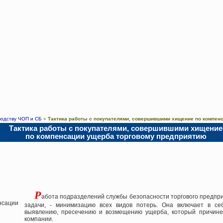
водству ЧОП и СБ
»
Тактика работы с покупателями, совершившими хищение по компен
Тактика работы с покупателями, совершившими хищение
по компенсации ущерба торговому предприятию
Р
абота подразделений службы безопасности торгового предпр
задачи, - минимизацию всех видов потерь. Она включает в се
выявлению, пресечению и возмещению ущерба, который причине
компании.