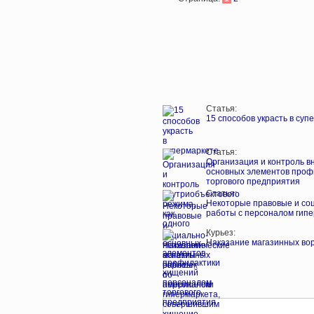
Статья:
15 способов украсть в суп
Статья:
Организация и контроль вн
основных элементов проф
торгового предприятия
Статья:
Некоторые правовые и со
работы с персоналом гип
Курьез:
Наказание магазинных во