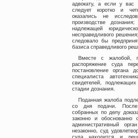
адвокату, а если у вас 
следует коротко и чет
оказались не исследо
производстве дознания;
надлежащей юридическо
несправедливого решения;
следовало бы предпринят
базиса справедливого реше
Вместе с жалобой, п
распоряжение суда пер
постановление органа до
специалиста автотехни
свидетелей, подлежащи
стадии дознания.
Поданная жалоба подл
со дня подачи. После 
собранных по делу доказа
законно и обоснованно 
административный орга
незаконно, суд удовлетво
суда находится и ре