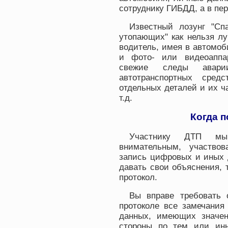
сотруднику ГИБДД, а в пе
Известный лозунг "Сп
утопающих" как нельзя л
водитель, имея в автомо
и фото- или видеоаппа
свежие следы аварии
автотранспортных средс
отдельных деталей и их ча
т.д.
Когда п
Участнику ДТП мы
внимательным, участвов
запись цифровых и иных д
давать свои объяснения, 
протокол.
Вы вправе требовать 
протоколе все замечания
данных, имеющих значен
стороны по тем или ины