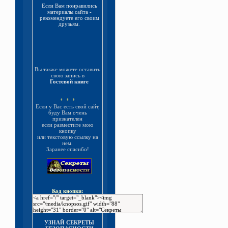
Если Вам понравились
материалы сайта -
рекомендуете его своим
друзьям.
Вы также можете оставить
свою запись в
Гостевой книге
* * *
Если у Вас есть свой сайт,
буду Вам очень
признателен
если разместите мою
кнопку
или текстовую ссылку на
нем.
Заранее спасибо!
Код кнопки:
УЗНАЙ СЕКРЕТЫ