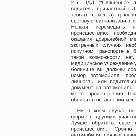
2.5. ПДД ("Священное п
водитель, причастный к Д
трогать с места) трансп
световую сигнализацию и
Нельзя перемещать п
происшествию; необхо
оказания доврачебной м
экстренных случаях нео
попутном транспорте в 
такой возможности нет
медицинское учреждение у
больнице вы должны соо
номер автомобиля, пре
личность, или водительс
документ на автомобиль.
место происшествия. Пр
обвинят в оставлении мест
Ни в коем случае не 
форме с другими участн
Лучше обратить свое 
происшествия. Срочно
автомобиля, личные данн