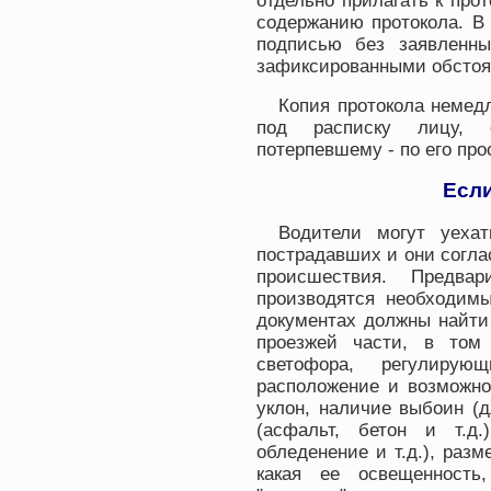
отдельно прилагать к про
содержанию протокола. В 
подписью без заявленн
зафиксированными обстоя
Копия протокола немедл
под расписку лицу, 
потерпевшему - по его про
Если
Водители могут уеха
пострадавших и они согла
происшествия. Предвар
производятся необходим
документах должны найти
проезжей части, в том
светофора, регулиру
расположение и возможнос
уклон, наличие выбоин (д
(асфальт, бетон и т.д.
обледенение и т.д.), разм
какая ее освещенность