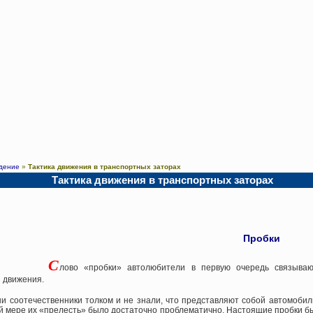
дение
»
Тактика движения в транспортных заторах
Тактика движения в транспортных заторах
Пробки
С
лово «пробки» автолюбители в первую очередь связыва
 движения.
ши соотечественники толком и не знали, что представляют собой автомоби
й мере их «прелесть» было достаточно проблематично. Настоящие пробки бы