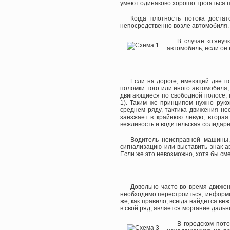
умеют одинаково хорошо трогаться п
Когда плотность потока доста
непосредственно возле автомобиля.
В случае «тянуч
автомобиль, если он
Если на дороге, имеющей две по
поломки того или иного автомобиля
двигающиеся по свободной полосе, 
1). Таким же принципом нужно руко
среднем ряду, тактика движения не
заезжает в крайнюю левую, вторая
вежливость и водительская солидарн
Водитель неисправной машины, 
сигнализацию или выставить знак а
Если же это невозможно, хотя бы сме
Довольно часто во время движен
необходимо перестроиться, информир
же, как правило, всегда найдется в
в свой ряд, является моргание даль
В городском пото