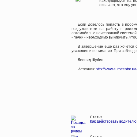
находящемуся на по
означает, что ему ус
Если довелось попасть в пробку
воздухопотоки на работу в режим
автомобиль с неисправной системой 
«печки» необходимо выключить, что
В завершение еще раз хочется о
уважение и понимание. При соблюде
Леонид Шубин
Источник:
http://www.autocentre.ua
Статья:
Как действовать водителю 