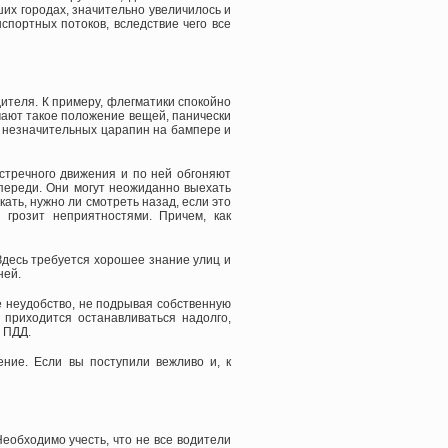
их городах, значительно увеличилось и
портных потоков, вследствие чего все
ителя. К примеру, флегматики спокойно
мают такое положение вещей, панически
т незначительных царапин на бампере и
стречного движения и по ней обгоняют
впереди. Они могут неожиданно выехать
ать, нужно ли смотреть назад, если это
 грозит неприятностями. Причем, как
Здесь требуется хорошее знание улиц и
ней.
е неудобство, не подрывая собственную
приходится останавливаться надолго,
 ПДД.
ние. Если вы поступили вежливо и, к
еобходимо учесть, что не все водители