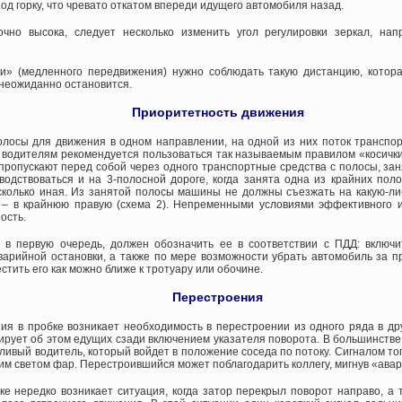
од горку, что чревато откатом впереди идущего автомобиля назад.
точно высока, следует несколько изменить угол регулировки зеркал, н
ки» (медленного передвижения) нужно соблюдать такую дистанцию, котор
 неожиданно остановится.
Приоритетность движения
лосы для движения в одном направлении, на одной из них поток транспор
, водителям рекомендуется пользоваться так называемым правилом «косички
пропускают перед собой через одного транспортные средства с полосы, за
водствоваться и на 3-полосной дороге, когда занята одна из крайних пол
сколько иная. Из занятой полосы машины не должны съезжать на какую-либ
 – в крайнюю правую (схема 2). Непременными условиями эффективного и
ость.
в первую очередь, должен обозначить ее в соответствии с ПДД: включи
варийной остановки, а также по мере возможности убрать автомобиль за п
стить его как можно ближе к тротуару или обочине.
Перестроения
ия в пробке возникает необходимость в перестроении из одного ряда в дру
ует об этом едущих сзади включением указателя поворота. В большинстве с
ежливый водитель, который войдет в положение соседа по потоку. Сигналом то
ним светом фар. Перестроившийся может поблагодарить коллегу, мигнув «авар
ке нередко возникает ситуация, когда затор перекрыл поворот направо, а