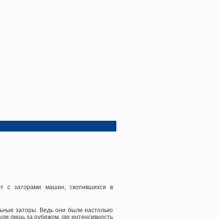
ют с заторами машин, скопившихся в
льные заторы. Ведь они были настолько
ли лишь за рубежом, где интенсивность