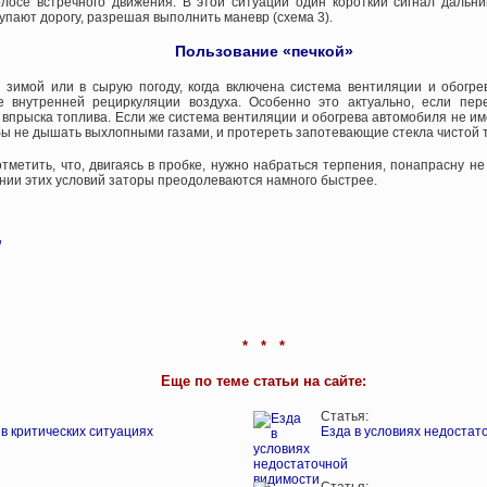
лосе встречного движения. В этой ситуации один короткий сигнал дальн
тупают дорогу, разрешая выполнить маневр (схема 3).
Пользование «печкой»
 зимой или в сырую погоду, когда включена система вентиляции и обогре
е внутренней рециркуляции воздуха. Особенно это актуально, если пе
впрыска топлива. Если же система вентиляции и обогрева автомобиля не им
бы не дышать выхлопными газами, и протереть запотевающие стекла чистой 
тметить, что, двигаясь в пробке, нужно набраться терпения, понапрасну н
нии этих условий заторы преодолеваются намного быстрее.
/
* * *
Еще по теме статьи на сайте:
Статья:
в критических ситуациях
Езда в условиях недостат