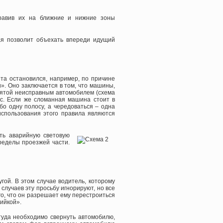
аправив их на ближние и нижние зоны
ая позволит объехать впереди идущий
та остановился, например, по причине
». Оно заключается в том, что машины,
нятой неисправным автомобилем (схема
ос. Если же сломанная машина стоит в
о одну полосу, а чередоваться – одна
спользования этого правила являются
ть аварийную световую
ределы проезжей части.
гой. В этом случае водитель, которому
лучаев эту просьбу игнорируют, но все
го, что он разрешает ему перестроиться
ийкой».
 туда необходимо свернуть автомобилю,