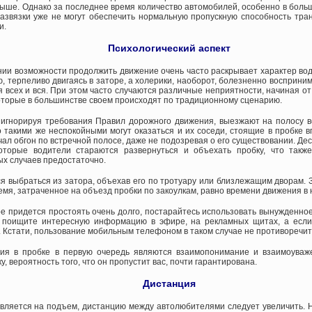
ыше. Однако за последнее время количество автомобилей, особенно в больш
вязки уже не могут обеспечить нормальную пропускную способность транс
и.
Психологический аспект
ии возможности продолжить движение очень часто раскрывает характер вод
 терпеливо двигаясь в заторе, а холерики, наоборот, болезненно восприни
 всех и вся. При этом часто случаются различные неприятности, начиная о
оторые в большинстве своем происходят по традиционному сценарию.
игнорируя требования Правил дорожного движения, выезжают на полосу в
о такими же неспокойными могут оказаться и их соседи, стоящие в пробке 
ал обгон по встречной полосе, даже не подозревая о его существовании. Деск
оторые водители стараются развернуться и объехать пробку, что также
ых случаев предостаточно.
я выбраться из затора, объехав его по тротуару или близлежащим дворам. 
емя, затраченное на объезд пробки по закоулкам, равно времени движения в 
оре придется простоять очень долго, постарайтесь использовать вынужденно
, поищите интересную информацию в эфире, на рекламных щитах, а если 
. Кстати, пользование мобильным телефоном в таком случае не противоречит
ия в пробке в первую очередь являются взаимопонимание и взаимоуваже
у, вероятность того, что он пропустит вас, почти гарантирована.
Дистанция
вляется на подъем, дистанцию между автолюбителями следует увеличить. Н