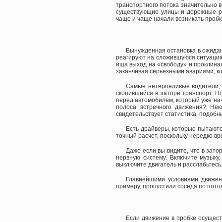
транспортного потока значительно в
существующие улицы и дорожные раз
чаще и чаще начали возникать пробк
Вынужденная остановка в ожидан
реагируют на сложившуюся ситуацию,
ища выход на «свободу» и проклиная
заканчивая серьезными авариями, к
Самые нетерпеливые водители, 
скопившийся в заторе транспорт. Н
перед автомобилем, который уже нач
полоса встречного движения? Нек
свидетельствует статистика, подобн
Есть драйверы, которые пытаютс
точный расчет, поскольку нередко вр
Даже если вы видите, что в зат
нервную систему. Включите музыку
выключите двигатель и расслабьтесь
Главнейшими условиями движен
примеру, пропустили соседа по поток
Если движение в пробке осущест