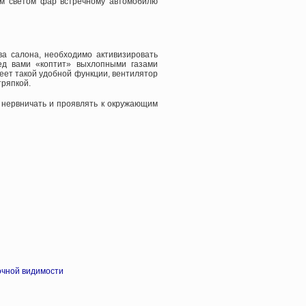
им светом фар встречному автомобилю
ва салона, необходимо активизировать
ред вами «коптит» выхлопными газами
еет такой удобной функции, вентилятор
тряпкой.
е нервничать и проявлять к окружающим
очной видимости