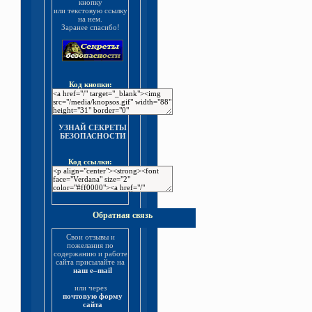
кнопку
или текстовую ссылку
на нем.
Заранее спасибо!
Код кнопки:
УЗНАЙ СЕКРЕТЫ
БЕЗОПАСНОСТИ
Код ссылки:
Обратная связь
Свои отзывы и
пожелания по
содержанию и работе
сайта присылайте на
наш e–mail
или через
почтовую форму
сайта