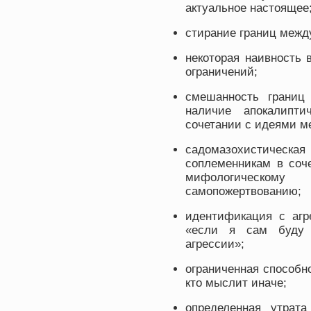
актуальное настоящее
стирание границ межд
некоторая наивность
ограничений;
смешанность границ
наличие апокалипт
сочетании с идеями м
садомазохистическа
соплеменникам в соч
мифологическому
самопожертвованию;
идентификация с агр
«если я сам буду 
агрессии»;
ограниченная способн
кто мыслит иначе;
определенная утрат