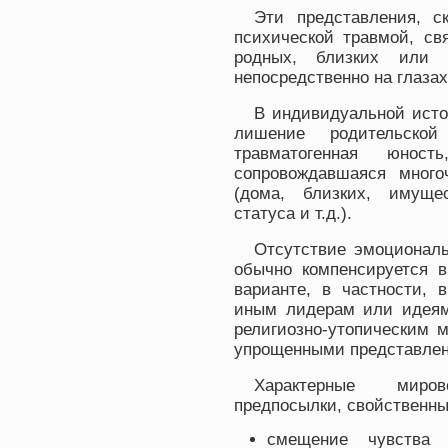
Эти представления, с
психической травмой, св
родных, близких или 
непосредственно на глазах
В индивидуальной истор
лишение родительско
травматогенная юнос
сопровождавшаяся мног
(дома, близких, имуще
статуса и т.д.).
Отсутствие эмоционал
обычно компенсируется в
варианте, в частности, 
иным лидерам или идеям 
религиозно-утопическим 
упрощенными представлен
Характерные миро
предпосылки, свойственн
смещение чувства