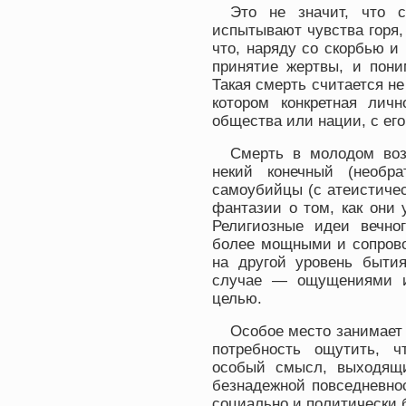
Это не значит, что 
испытывают чувства горя,
что, наряду со скорбью и
принятие жертвы, и пони
Такая смерть считается н
котором конкретная личн
общества или нации, с ег
Смерть в молодом воз
некий конечный (необр
самоубийцы (с атеистичес
фантазии о том, как они 
Религиозные идеи вечног
более мощными и сопрово
на другой уровень быти
случае — ощущениями и
целью.
Особое место занимает
потребность ощутить, 
особый смысл, выходящи
безнадежной повседневнос
социально и политически 