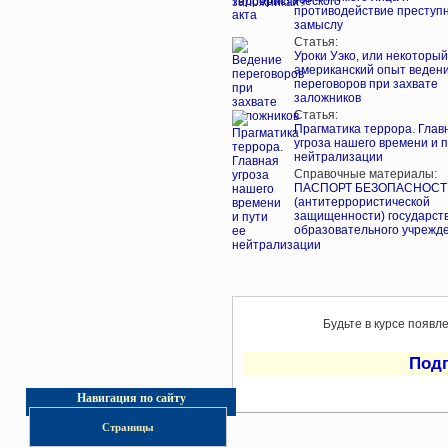
противодействие преступ
замыслу
Статья:
Уроки Уэко, или некоторый
американский опыт веден
переговоров при захвате
заложников
Статья:
Прагматика террора. Глав
угроза нашего времени и п
нейтрализации
Справочные материалы:
ПАСПОРТ БЕЗОПАСНОСТ
(антитеррористической
защищенности) государст
образовательного учрежд
Будьте в курсе появл
Под
Навигация по сайту
Страницы